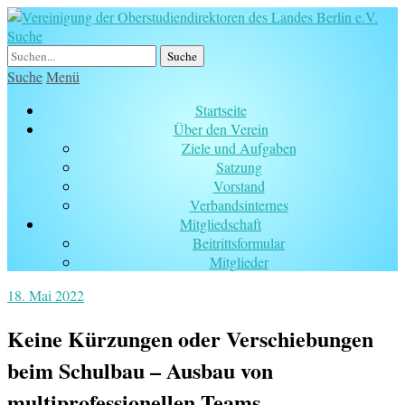
Suche
Suche
Menü
Startseite
Über den Verein
Ziele und Aufgaben
Satzung
Vorstand
Verbandsinternes
Mitgliedschaft
Beitrittsformular
Mitglieder
18. Mai 2022
Keine Kürzungen oder Verschiebungen
beim Schulbau – Ausbau von
multiprofessionellen Teams