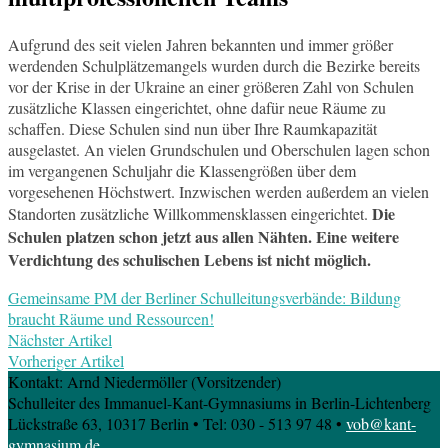
Aufgrund des seit vielen Jahren bekannten und immer größer
werdenden Schulplätzemangels wurden durch die Bezirke bereits
vor der Krise in der Ukraine an einer größeren Zahl von Schulen
zusätzliche Klassen eingerichtet, ohne dafür neue Räume zu
schaffen. Diese Schulen sind nun über Ihre Raumkapazität
ausgelastet. An vielen Grundschulen und Oberschulen lagen schon
im vergangenen Schuljahr die Klassengrößen über dem
vorgesehenen Höchstwert. Inzwischen werden außerdem an vielen
Die
Standorten zusätzliche Willkommensklassen eingerichtet.
Schulen platzen schon jetzt aus allen Nähten. Eine weitere
Verdichtung des schulischen Lebens ist nicht möglich.
Gemeinsame PM der Berliner Schulleitungsverbände: Bildung
braucht Räume und Ressourcen!
Nächster Artikel
Vorheriger Artikel
Kontakt: Arnd Niedermöller (Vorsitzender)
Schulleiter des Immanuel-Kant-Gymnasiums in Berlin-Lichtenberg
Lückstraße 63, 10317 Berlin • Tel: 030 - 513 97 48 •
vob
@k
ant-
gy
mnasium.de